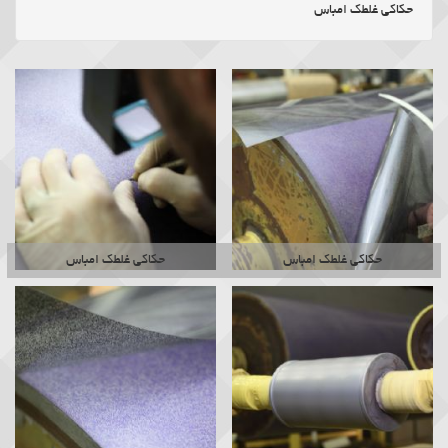
حکاکی غلطک امباس
• رویکرد حک مهر جلب رضایت مشتریان با بهره گیری از تجهیزات مدرن و داشتن
علم انحصاری در زمینه حکاکی قالب و غلطک بوده.
• اولین مرکز تخصصی حکاکی در کشور.
• قبول سفارش حکاکی از تمام نقاط ایران.
حکاکی غلطک امباس
حکاکی غلطک امباس
• افزایش کیفیت خدمات و ارایه خدمات ترمیمی رایگان پس از تحویل کار تا مدت
یک ماه.