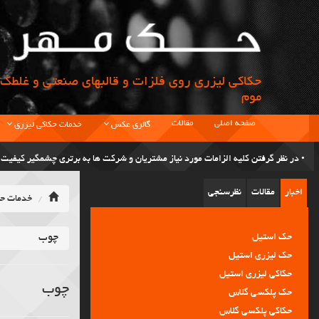
حکاکی لیزری روی فلزات و قالبهای صنعتی و غلطک 
موم
صفحه اصلی
مقالات
گالری عکس
خدمات حکاکی لیزری
• در نظر گرفتن کلیه الزامات مورد نیاز مشتریان و شرکت ها به برتری چشمگیر کیفی
اخبار
مقالات
نظرسنجی
خدمات حک
• رویکرد حک مهر جلب رضایت مشتریان با بهره گیری از تجهیزات مدرن و داشتن علم ا
حک استیل
چوب
حک لیزری استیل
• اولین مرکز تخصصی حکاکی در کشور.
حکاکی لیزری استیل
حک پلکسی گلاس
چوب
• قبول سفارش حکاکی از تمام نقاط ایران.
حکاکی پلکسی گلاس