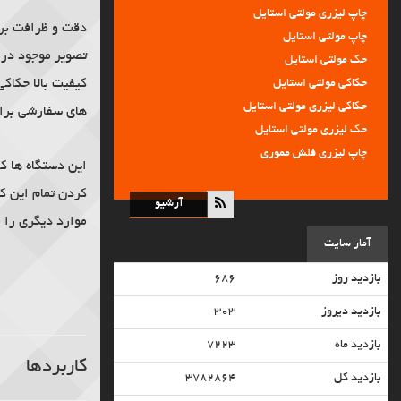
چاپ لیزری مولتی استایل
چاپ مولتی استایل
دقت و ظرافت برخ
• افزایش کیفیت خدمات و ارایه خدمات ترمیمی رایگان پس از تحویل کار تا مدت یک م
حک مولتی استایل
تصویر موجود در 
حکاکی مولتی استایل
کیفیت بالا حکاک
حکاکی لیزری مولتی استایل
های سفارشی برا
حک لیزری مولتی استایل
چاپ لیزری فلش مموری
چاپ فلش مموری
این دستگاه ها 
حکاکی فلش مموری
کردن تمام این کا
آرشیو
حک فلش مموری
موارد دیگری را 
حک لیزری فلش مموری
آمار سایت
حک پاور بانک
بازدید روز
۶۸۶
حک لیزری پاور بانک
حکاکی پاور بانک
بازدید دیروز
۳۰۳
حکاکی لیزری طلا و جواهر
بازدید ماه
۷۲۲۳
حکاکی لیزری پلاک فلزی
کاربردها
حکاکی لیزری سمبه برجسته
بازدید کل
۳۷۸۲۸۶۴
حکاکی لیزری فلزات و غیر فلزات