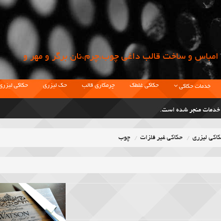
امباس و ساخت قالب داغي چوب،چرم،نان برگر و مهر و
حکاکی غلطک
چرمکاری قالب
حک لیزری
حکاکی لیزری
خدمات حکاکی
ت خدمات منجر شده است.
اکی لیزری
حکاکی غیر فلزات
چوب
نحصاری در زمینه حکاکی قالب و غلطک بوده.