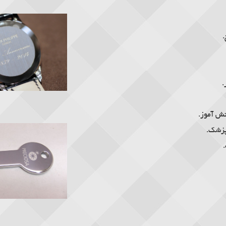
.
.
نش آموز.
پزشک.