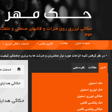
حکاکی لیزری روی فلزات و قالبهای صنعتی و غلطک 
موم
صفحه اصلی
مقالات
گالری عکس
خدمات حکاکی لیزری
• در نظر گرفتن کلیه الزامات مورد نیاز مشتریان و شرکت ها به برتری چشمگیر کیفی
اخبار
مقالات
نظرسنجی
خدمات حک
• رویکرد حک مهر جلب رضایت مشتریان با بهره گیری از تجهیزات مدرن و داشتن علم ا
حک استیل
حکاکی هدایای
• اولین مرکز تخصصی حکاکی در کشور.
حک لیزری استیل
حکاکی لیزری استیل
حکاکی هدایا
حک پلکسی گلاس
• قبول سفارش حکاکی از تمام نقاط ایران.
حکاکی پلکسی گلاس