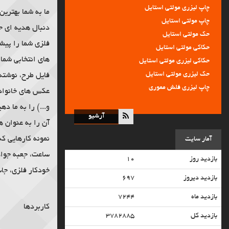
چاپ لیزری مولتی استایل
ما به شما بهترین
• افزایش کیفیت خدمات و ارایه خدمات ترمیمی رایگان پس از تحویل کار تا مدت یک م
چاپ مولتی استایل
دنبال هدیه ای ج
حک مولتی استایل
فلزی شما را پیش
حکاکی مولتی استایل
حکاکی لیزری مولتی استایل
های انتخابی شما 
حک لیزری مولتی استایل
فایل طرح، نوشته
چاپ لیزری فلش مموری
عکس های خانواد
چاپ فلش مموری
و...) را به ما ده
حکاکی فلش مموری
آرشیو
آن را به عنوان ه
حک فلش مموری
نمونه کارهایی که
حک لیزری فلش مموری
آمار سایت
حک پاور بانک
ساعت، جعبه جواه
بازدید روز
۱۰
حک لیزری پاور بانک
خودکار فلزی، جا
بازدید دیروز
۶۹۷
حکاکی پاور بانک
حکاکی لیزری طلا و جواهر
بازدید ماه
۷۲۴۴
حکاکی لیزری پلاک فلزی
کاربردها
بازدید کل
۳۷۸۲۸۸۵
حکاکی لیزری سمبه برجسته