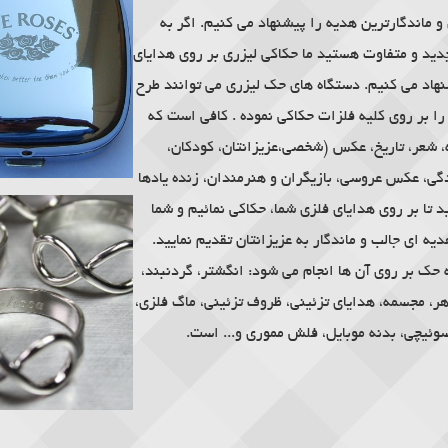
 و ماندگارترین هدیه را پیشنهاد می کنیم. اگر به
اه.
دید و متفاوت هستید ما حکاکی لیزری بر روی هدایای
نهاد می کنیم. دستگاه های حک لیزری می توانند طرح
را بر روی کلیه فلزات حکاکی نموده . کافی است که
، شعر، تاریخ، عکس (شخصی،عزیزانتان، کودکان،
گی، عکس عروسی، بازیگران و هنرمندان، زنده
یادها
ید تا بر روی هدایای فلزی شما، حکاکی نمائیم و شما
دیه ای جالب و ماندگار به عزیزانتان تقدیم نمایید.
 حک بر روی آن ها انجام می شود: انگشتر، گردنبند،
ر، مجسمه، هدایای تزئینی، ظروف تزئینی، ماگ فلزی،
سوئیچی، بدنه موبایل، فلش مموری و... است.