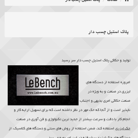
مقالات
پلاک استیل چسب دار
• رویکرد حک مهر جلب رضایت مشتریان با بهره گیری از تجهیزات مدرن و داشتن
پنج‌شنبه ۱۵ مرداد ۱۴۰۵ -
۲۹۰۴ بازدید
علم انحصاری در زمینه حکاکی قالب و غلطک بوده.
پلاک استیل چسب دار
• اولین مرکز تخصصی حکاکی در کشور.
تولید و حکاکی پلاک استیل چسب دار سر رسید
• قبول سفارش حکاکی از تمام نقاط ایران.
امروزه استفاده از دستگاه های
• افزایش کیفیت خدمات و ارایه خدمات ترمیمی رایگان پس از تحویل کار تا مدت
لیزری در صنعت و به ویژه در
یک ماه.
صنعت حکاکی امری بدیهی و اجتناب
ناپذیر است و از آنجا که حک مهر در نظر داشته است که برای تسهیل ارایه کار و
انجام کار با دقت و سرعت بیشتر از جدید ترین تکنولوژی و فن آوری در صنعت
حک لیزری
استفاده کند، ضمن استفاده از روش های سنتی و دستگاه های کلاسیک، از
دستگاه های
حک لیزری
پیشرفته در این امر بهره می برد.