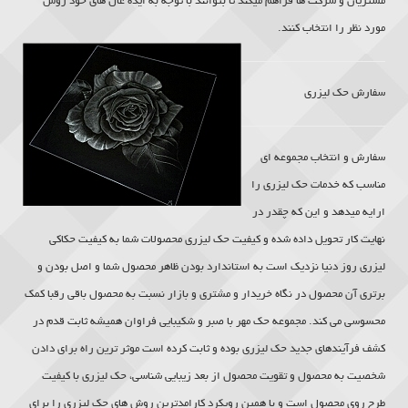
مشتریان و شرکت ها فراهم میکند تا بتوانند با توجه به ایده عال های خود روش
مورد نظر را انتخاب کنند.
سفارش
حک لیزری
سفارش و انتخاب مجموعه ای
مناسب که خدمات
حک لیزری
را
ارایه میدهد و این که چقدر در
نهایت کار تحویل داده شده و کیفیت
حک لیزری
محصولات شما به کیفیت حکاکی
لیزری روز دنیا نزدیک است به استاندارد بودن ظاهر محصول شما و اصل بودن و
برتری آن محصول در نگاه خریدار و مشتری و بازار نسبت به محصول باقی رقبا کمک
محسوسی می کند. مجموعه حک مهر با صبر و شکیبایی فراوان همیشه ثابت قدم در
کشف فرآیندهای جدید
حک لیزری
بوده و ثابت کرده است موثر ترین راه برای دادن
شخصیت به محصول و تقویت محصول از بعد زیبایی شناسی،
حک لیزری
با کیفیت
طرح روی محصول است و با همین رویکرد کارامدترین روش های
حک لیزری
را برای