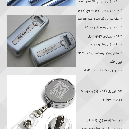
• حک لیزری انواع پلاک سر رسید
• حک لیزری بر روی سطوح کروی
• حک لیزری فلزات و غیر فلزات
• حک لیزری سمبه برجسته
• حک لیزری پلاکهای فلزی
• حک لیزری طلا و جواهر
• مشاوره در زمینه خرید دستگاه
لیزر حک
• فروش و خدمات دستگاه لیزر
حک لیزری
(حک لوگو یا نوشته
روی محصول)
در ابتدای شروع تولید هر
محصول یکی از ملاک های مهم،