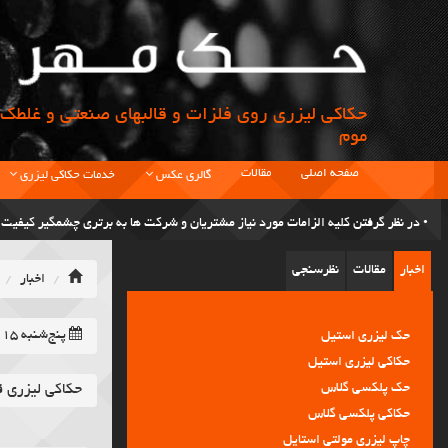
حکاکی لیزری روی فلزات و قالبهای صنعتی و غلطک 
موم
صفحه اصلی
مقالات
گالری عکس
خدمات حکاکی لیزری
• در نظر گرفتن کلیه الزامات مورد نیاز مشتریان و شرکت ها به برتری چشمگیر کیفی
اخبار
مقالات
نظرسنجی
اخبار
• رویکرد حک مهر جلب رضایت مشتریان با بهره گیری از تجهیزات مدرن و داشتن علم ا
حک لیزری استیل
پنج‌شنبه ۱۵ مرداد ۱۴۰۵ -
• اولین مرکز تخصصی حکاکی در کشور.
حکاکی لیزری استیل
حک پلکسی گلاس
حکاکی لیزری 
حکاکی پلکسی گلاس
• قبول سفارش حکاکی از تمام نقاط ایران.
چاپ لیزری مولتی استایل