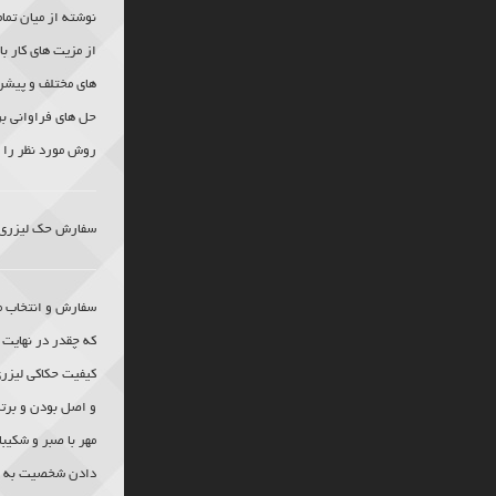
نوشته از میان تما
از مزیت های کار ب
های مختلف و پیشر
حل های فراوانی ب
روش مورد نظر را ا
سفارش
حک لیزری
سفارش و انتخاب م
که چقدر در نهایت 
کیفیت حکاکی لیزر
و اصل بودن و برت
مهر با صبر و شکی
دادن شخصیت به مح