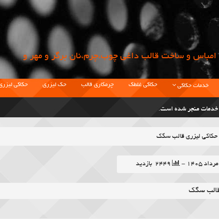
امباس و ساخت قالب داغي چوب،چرم،نان برگر و مهر و
حکاکی غلطک
چرمکاری قالب
حک لیزری
حکاکی لیزری
خدمات حکاکی
ت خدمات منجر شده است.
حکاکی لیزری قالب سگک
نحصاری در زمینه حکاکی قالب و غلطک بوده.
۲۴۴۹ بازدید
قالب سگک