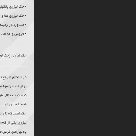
• حک لیزری پلاکها
• حک لیزری طلا و 
• مشاوره در زمینه
• فروش و خدمات د
حک لیزری
(حک لوگ
در ابتدای شروع ت
برای تضمین موفقیت
کیفیت دیجیتالی طر
شود که این امر م
حک است که با وج
لیزری
)یکی از گام 
به نیازهای فردی م