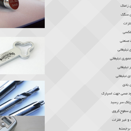
ی زاماک
ی سگک
لزات
لکسی
 صنعتی
تبلیغاتی
موری تبلیغاتی
تبلیغاتی
ی تبلیغاتی
 بادی
ود مسی جهت اسپارک
پلاک سر رسید
ی سطوح کروی
و غیر فلزات
 برجسته