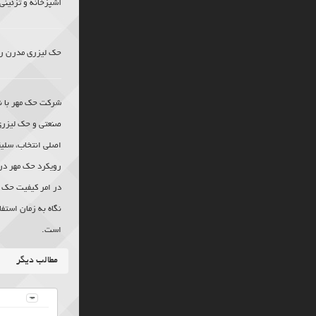
آشپزخانه و تزئینی 
حک لیزری
مدرن رو
شرکت حک مهر با نگ
صنعتی و
حک لیزری
اصلی انتخاب، سلیق
رویکرد حک مهر در 
در امر کیفیت حک 
نگاه به زمان استف
است.
مطالب دیگر