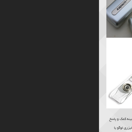
ینه کمک و پاسخ
زری لوگو یا