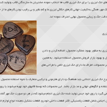
های
حک لیزری
را برای
حک لیزری
قالب ها انتخاب نموده، مشتریان ما سازندگان قالب وتولید کن
ک مهر، همگی به کیفیت جهانی کارهای حکاکی لیزری ما و کم نظیر و بی رقیب بودن کارهای ما از 
دقت حک و زیبایی محصول نهایی اعتراف نموده اند.
زری
زری
به منظور بهبود عملکرد محصول، اضافه کردن و دادن
 بهبود بازار فروش محصول استفاده میشود. به همین
 محصولات اطراف ما دارای
حک لیزری
خاص با طراحی های
ح حک لیزری انتخابی باید هماهنگ و دارای هارمونی و ترکیبی متعارف با نحوه استفاده محصول
ده و الگوهای جهانی و مد بازار باشد. این محصولات که توسط قالبهای خود تهیه میشوند یا روی 
 گیرد یا روی خود جنس تولید شده حک لیزری انجام میشود که در هر دو صورت حک مهر آماده 
اجناس شامل قطعات پلاستیکی، اکثر قطعات داخلی خودرو، قطعات تشکیل دهنده انواع لوازم الک