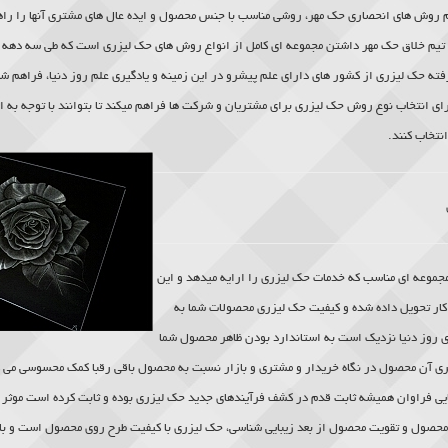
م روش های انحصاری حک مهر، روشی مناسب با جنس محصول و ایده عال های مشتری آنها را راهن
ا تیم خلاق حک مهر داشتن مجموعه ای کامل از انواع روش های
حک لیزری
است که طی سه دهه با
فته
حک لیزری
از کشور های دارای علم پیشرو در این زمینه و یادگیری علم روز دنیا، فراهم ش
رای انتخاب نوع روش
حک لیزری
برای مشتریان و شرکت ها فراهم میکند تا بتوانند با توجه به ا
نتخاب کنند.
جموعه ای مناسب که خدمات
حک لیزری
را ارایه میدهد و این
کار تحویل داده شده و کیفیت
حک لیزری
محصولات شما به
ی روز دنیا نزدیک است به استاندارد بودن ظاهر محصول شما
ری آن محصول در نگاه خریدار و مشتری و بازار نسبت به محصول باقی رقبا کمک محسوسی می 
بایی فراوان همیشه ثابت قدم در کشف فرآیندهای جدید
حک لیزری
بوده و ثابت کرده است موثر ت
صول و تقویت محصول از بعد زیبایی شناسی،
حک لیزری
با کیفیت طرح روی محصول است و با