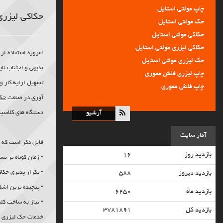
چاپ مولتی استایل
حکاکی لیزر
• افزایش کیفیت خدمات و ارایه خدمات ترمیمی رایگان پس از تحویل کار تا مدت یک م
حک مولتی استایل
حکاکی مولتی استایل
حکاکی لیزری مولتی استایل
امروزه استفاده از
حک لیزری مولتی استایل
بدیهی و اجتناب نا
چاپ لیزری فلش مموری
تسهیل ارایه کار و
چاپ فلش مموری
آوری در صنعت
حک
حکاکی فلش مموری
حک فلش مموری
دستگاه های کلاسی
آرشیو
حک لیزری فلش مموری
آمار سایت
حک پاور بانک
قابل ذکر است که 
حک لیزری پاور بانک
بازدید روز
۱۶
• زمان کوتاه تر ن
حکاکی پاور بانک
• تکرار پذیری حکا
بازدید دیروز
۵۸۸
حکاکی لیزری طلا و جواهر
• پیچیده ترین اشک
حکاکی لیزری پلاک فلزی
بازدید ماه
۶۲۵۰
حکاکی لیزری سمبه برجسته
• نیاز به ساخت کل
بازدید کل
۳۷۸۱۸۹۱
حکاکی لیزری فلزات و غیر فلزات
خدمات
حک لیزری
ا